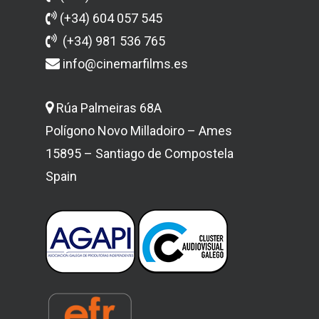
(+34) 604 057 545
(+34) 981 536 765
info@cinemarfilms.es
Rúa Palmeiras 68A
Início
Polígono Novo Milladoiro – Ames
Serviços
15895 – Santiago de Compostela
Spain
Contato
Estúdio de Som
Português
Estúdio de Dobragem
Áudio Tours Publicida
English
E-learnings Audioboo
Español
Galego