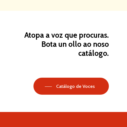
Atopa
a
voz
que
procuras.
Bota
un
ollo
ao
noso
Comezo
catálogo.
Servizos
Contacto
Estudio de Son
Galego
Estudio de Dobraxe
Catálogo de Voces
Audioguias Publicidad
English
E-learnings Audiolibro
Español
Português