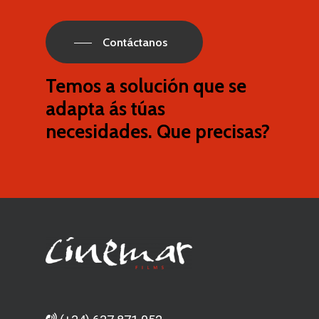
Contáctanos
Temos
a
solución
que
se
adapta
ás
túas
necesidades.
Que
precisas?