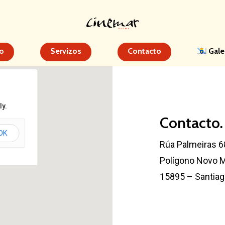
o
Servizos
Contacto
Gal
ly.
Contacto.
OK
Rúa Palmeiras 
Polígono Novo M
15895 – Santia