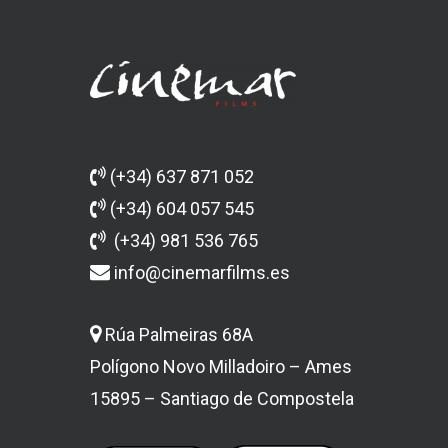
(+34) 637 871 052
(+34) 604 057 545
(+34) 981 536 765
info@cinemarfilms.es
Rúa Palmeiras 68A
Polígono Novo Milladoiro – Ames
15895 – Santiago de Compostela