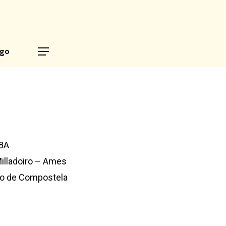
ego
68A
illadoiro – Ames
go de Compostela